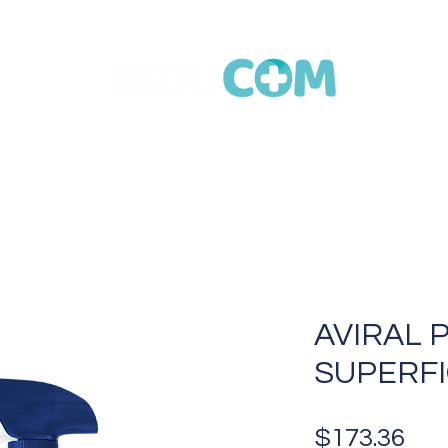
Inicio
Productos
Cubrebocas Termosellado
Contacto
AVIRAL 
SUPERFI
Pre
$173.36