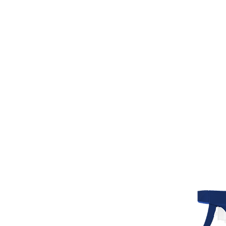
Tel: ‪‪‪+52 2224 51 04
70