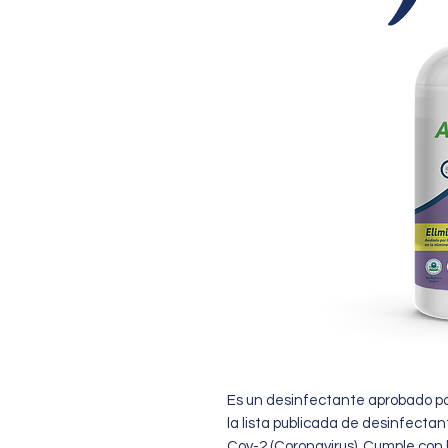
Es un desinfectante aprobado po
la lista publicada de desinfect
Cov-2 (Coronavirus). Cumple con 