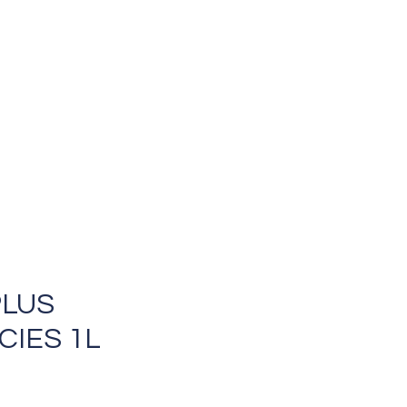
PLUS
CIES 1L
cio