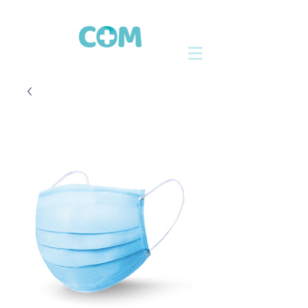
Tel: ‪‪‪+52
2224 51 04 70