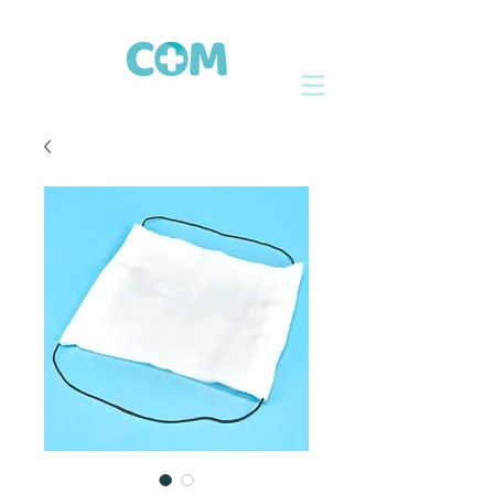
Tel: ‪‪‪+52
2224 51 04 70