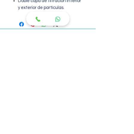
Doble capa de filtración interior
y exterior de partículas.
Contacto
SI TIENES PREGUNTAS O
NECESITAS
PRECIO,
ESTAMOS A TU SERVICIO
Tel: ‪‪‪+52
2224 51 04 70
Dirección: Puebla, México.
© 2020 INDUCOM