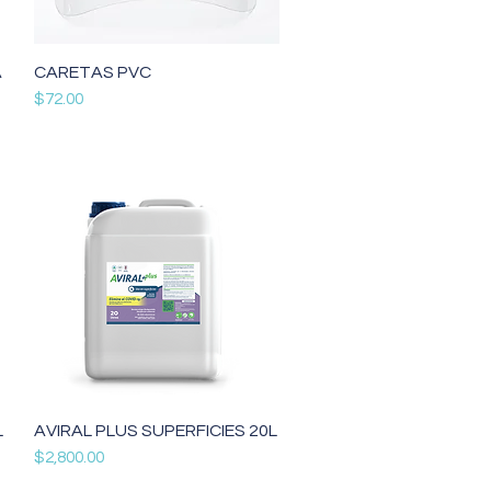
Vista rápida
A
CARETAS PVC
Precio
$72.00
Vista rápida
L
AVIRAL PLUS SUPERFICIES 20L
Precio
$2,800.00