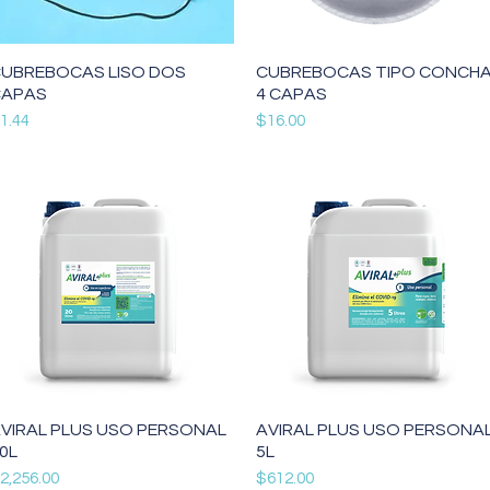
Vista rápida
Vista rápida
UBREBOCAS LISO DOS
CUBREBOCAS TIPO CONCH
CAPAS
4 CAPAS
recio
Precio
1.44
$16.00
Vista rápida
Vista rápida
VIRAL PLUS USO PERSONAL
AVIRAL PLUS USO PERSONA
0L
5L
recio
Precio
2,256.00
$612.00