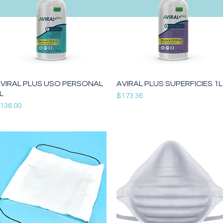
Vista rápida
Vista rápida
VIRAL PLUS USO PERSONAL
AVIRAL PLUS SUPERFICIES 1L
L
Precio
$173.36
recio
136.00