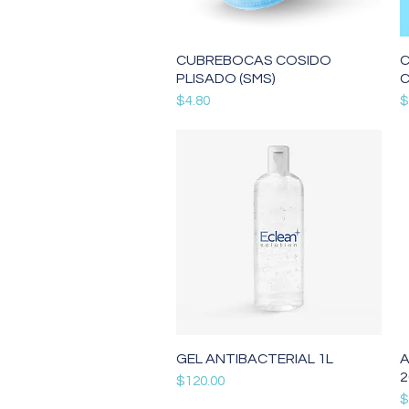
Vista rápida
CUBREBOCAS COSIDO
C
PLISADO (SMS)
Precio
P
$4.80
$
Vista rápida
GEL ANTIBACTERIAL 1L
A
2
Precio
$120.00
P
$