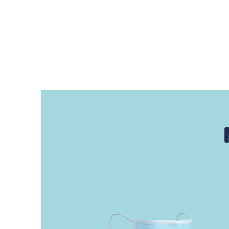
Tel: ‪‪‪+52 2224 51 04
70