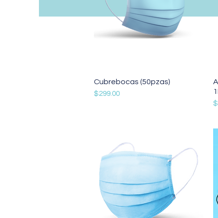
Vista rápida
Cubrebocas (50pzas)
A
1
Precio
$299.00
P
$